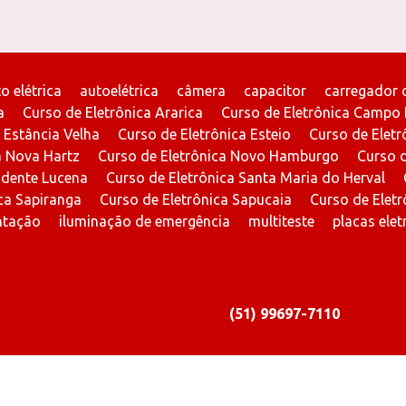
o elétrica
autoelétrica
câmera
capacitor
carregador 
a
Curso de Eletrônica Ararica
Curso de Eletrônica Campo
 Estância Velha
Curso de Eletrônica Esteio
Curso de Eletrô
a Nova Hartz
Curso de Eletrônica Novo Hamburgo
Curso d
idente Lucena
Curso de Eletrônica Santa Maria do Herval
ca Sapiranga
Curso de Eletrônica Sapucaia
Curso de Eletr
ntação
iluminação de emergência
multiteste
placas elet
(51) 99697-7110