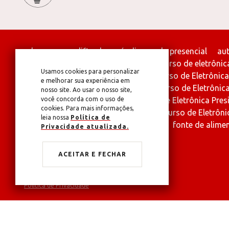
alarme
amplificador
áudio
aula presencial
aut
chave
chip
circuito integrado
curso de eletrônic
Usamos cookies para personalizar
Curso de Eletrônica Dois Irmãos
Curso de Eletrônica
e melhorar sua experiência em
curso de eletrônica morro reuter
Curso de Eletrônic
nosso site. Ao usar o nosso site,
Curso de Eletrônica Portão
você concorda com o uso de
Curso de Eletrônica Pres
cookies. Para mais informações,
Curso de Eletrônica São Leopoldo
Curso de Eletrôni
leia nossa
Política de
diodo
Eletrônica
ferro de soldar
fonte de alime
Privacidade atualizada.
transistor
tv
ACEITAR E FECHAR
Cursos de Eletricidade e Eletrônica
Política de Privacidade